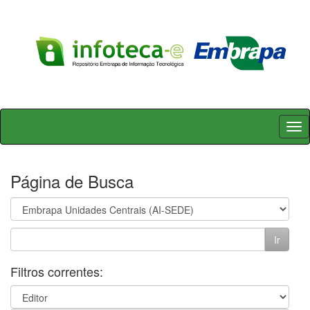
Skip
navigation
Página de Busca
Filtros correntes: