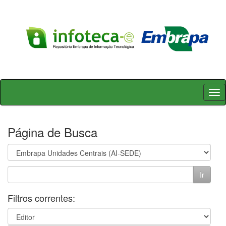
Skip
navigation
Página de Busca
Filtros correntes: