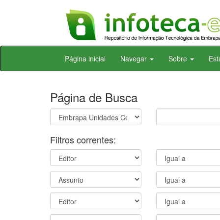
Skip
Página inicial
Navegar
Sobre
Est
navigation
Página de Busca
Filtros correntes: