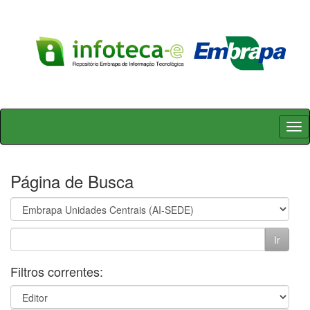
Skip
navigation
Página de Busca
Filtros correntes: