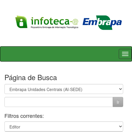
Skip
navigation
Página de Busca
Filtros correntes: