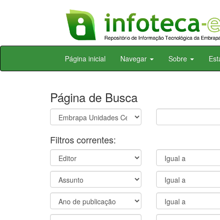
Skip
Página inicial
Navegar
Sobre
Est
navigation
Página de Busca
Filtros correntes: