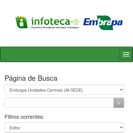
Skip
navigation
Página de Busca
Filtros correntes: