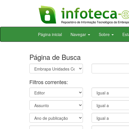
Skip
Página inicial
Navegar
Sobre
Est
navigation
Página de Busca
Filtros correntes: