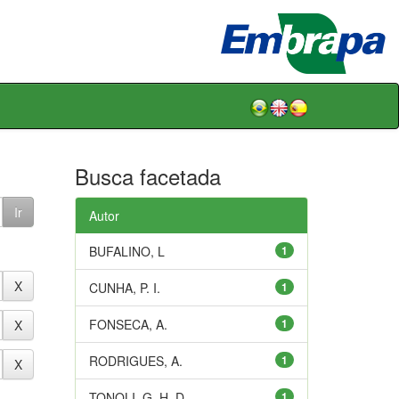
Busca facetada
Autor
BUFALINO, L
1
CUNHA, P. I.
1
FONSECA, A.
1
RODRIGUES, A.
1
TONOLI, G. H. D.
1