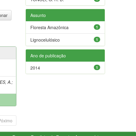
Assunto
Floresta Amazônica
1
Lignocelulósico
1
Ano de publicação
2014
1
S, A.
;
Póximo