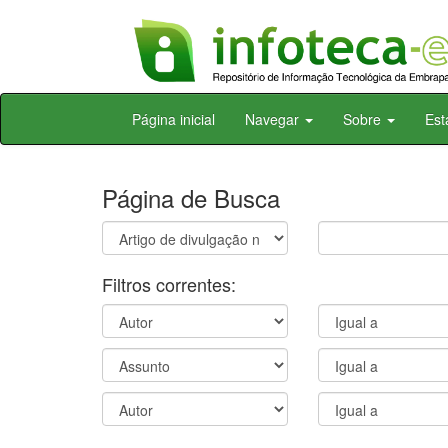
Skip
Página inicial
Navegar
Sobre
Est
navigation
Página de Busca
Filtros correntes: