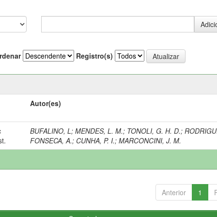
rdenar
Registro(s)
Autor(es)
c
BUFALINO, L
;
MENDES, L. M.
;
TONOLI, G. H. D.
;
RODRIGUE
t.
FONSECA, A.
;
CUNHA, P. I.
;
MARCONCINI, J. M.
Anterior
1