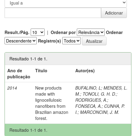
Result./Pág.
|
Ordenar por
Ordenar
Registro(s)
Resultado 1-1 de 1.
Ano de
Título
Autor(es)
publicação
2014
New products
BUFALINO, L
;
MENDES, L.
made with
M.
;
TONOLI, G. H. D.
;
lignocellulosic
RODRIGUES, A.
;
nanofibers from
FONSECA, A.
;
CUNHA, P.
Brazilian amazon
I.
;
MARCONCINI, J. M.
forest.
Resultado 1-1 de 1.