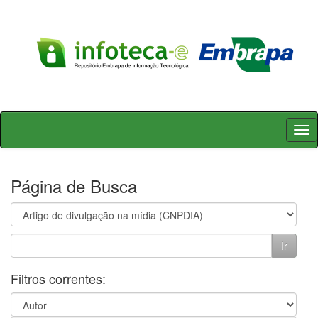
Skip
navigation
Página de Busca
Filtros correntes: