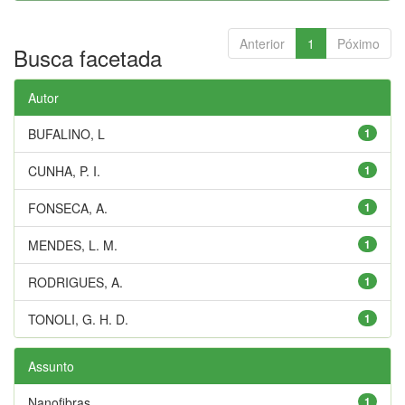
Anterior
1
Póximo
Busca facetada
Autor
BUFALINO, L
1
CUNHA, P. I.
1
FONSECA, A.
1
MENDES, L. M.
1
RODRIGUES, A.
1
TONOLI, G. H. D.
1
Assunto
Nanofibras
1