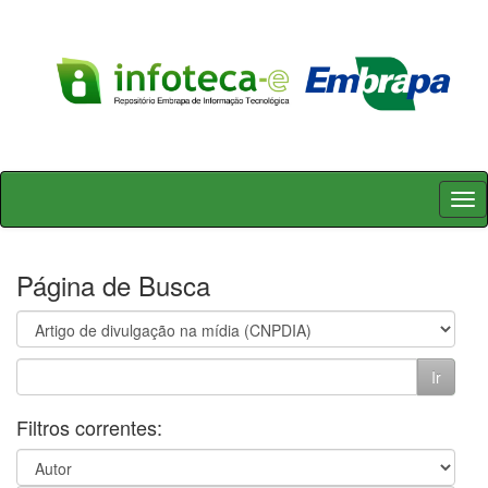
Skip
navigation
Página de Busca
Filtros correntes: