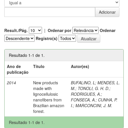
Result./Pág.
|
Ordenar por
Ordenar
Registro(s)
Resultado 1-1 de 1.
Ano de
Título
Autor(es)
publicação
2014
New products
BUFALINO, L
;
MENDES, L.
made with
M.
;
TONOLI, G. H. D.
;
lignocellulosic
RODRIGUES, A.
;
nanofibers from
FONSECA, A.
;
CUNHA, P.
Brazilian amazon
I.
;
MARCONCINI, J. M.
forest.
Resultado 1-1 de 1.