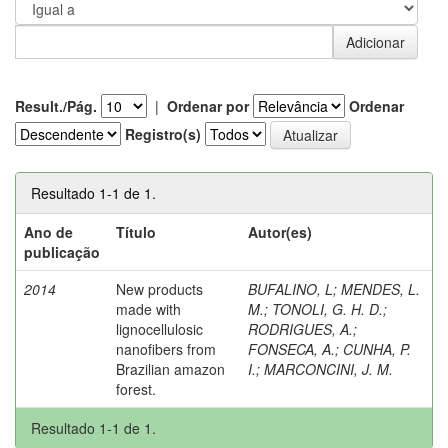
Result./Pág.
|
Ordenar por
Ordenar
Registro(s)
Resultado 1-1 de 1.
Ano de
Título
Autor(es)
publicação
2014
New products
BUFALINO, L
;
MENDES, L.
made with
M.
;
TONOLI, G. H. D.
;
lignocellulosic
RODRIGUES, A.
;
nanofibers from
FONSECA, A.
;
CUNHA, P.
Brazilian amazon
I.
;
MARCONCINI, J. M.
forest.
Resultado 1-1 de 1.