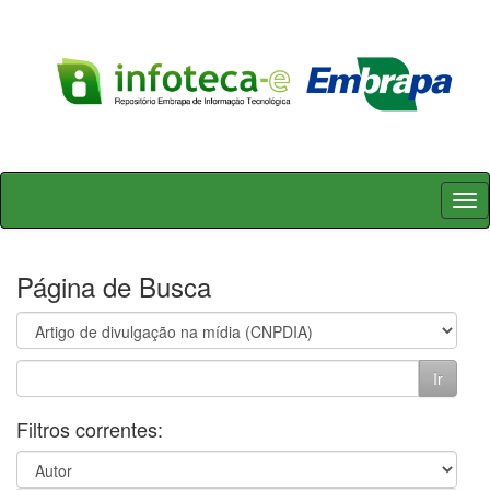
Skip
navigation
Página de Busca
Filtros correntes: