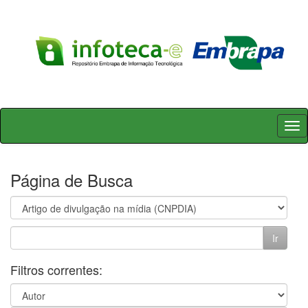
Skip
navigation
Página de Busca
Filtros correntes: