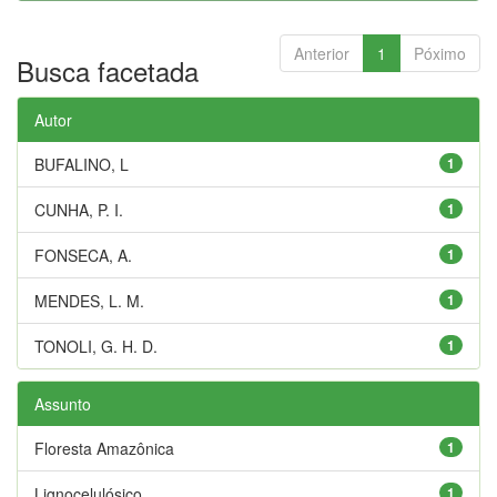
Anterior
1
Póximo
Busca facetada
Autor
BUFALINO, L
1
CUNHA, P. I.
1
FONSECA, A.
1
MENDES, L. M.
1
TONOLI, G. H. D.
1
Assunto
Floresta Amazônica
1
Lignocelulósico
1