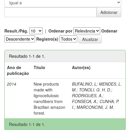
Result./Pág.
|
Ordenar por
Ordenar
Registro(s)
Resultado 1-1 de 1.
Ano de
Título
Autor(es)
publicação
2014
New products
BUFALINO, L
;
MENDES, L.
made with
M.
;
TONOLI, G. H. D.
;
lignocellulosic
RODRIGUES, A.
;
nanofibers from
FONSECA, A.
;
CUNHA, P.
Brazilian amazon
I.
;
MARCONCINI, J. M.
forest.
Resultado 1-1 de 1.