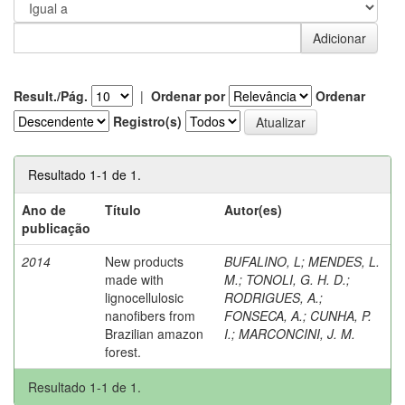
Result./Pág.
|
Ordenar por
Ordenar
Registro(s)
Resultado 1-1 de 1.
Ano de
Título
Autor(es)
publicação
2014
New products
BUFALINO, L
;
MENDES, L.
made with
M.
;
TONOLI, G. H. D.
;
lignocellulosic
RODRIGUES, A.
;
nanofibers from
FONSECA, A.
;
CUNHA, P.
Brazilian amazon
I.
;
MARCONCINI, J. M.
forest.
Resultado 1-1 de 1.