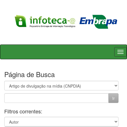
Skip
navigation
Página de Busca
Filtros correntes: