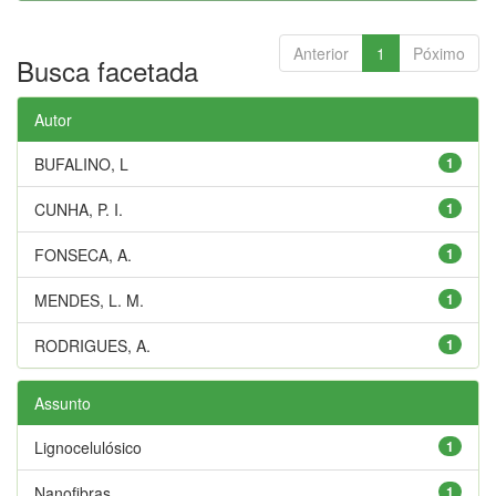
Anterior
1
Póximo
Busca facetada
Autor
BUFALINO, L
1
CUNHA, P. I.
1
FONSECA, A.
1
MENDES, L. M.
1
RODRIGUES, A.
1
Assunto
Lignocelulósico
1
Nanofibras
1