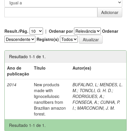
Result./Pág.
|
Ordenar por
Ordenar
Registro(s)
Resultado 1-1 de 1.
Ano de
Título
Autor(es)
publicação
2014
New products
BUFALINO, L
;
MENDES, L.
made with
M.
;
TONOLI, G. H. D.
;
lignocellulosic
RODRIGUES, A.
;
nanofibers from
FONSECA, A.
;
CUNHA, P.
Brazilian amazon
I.
;
MARCONCINI, J. M.
forest.
Resultado 1-1 de 1.