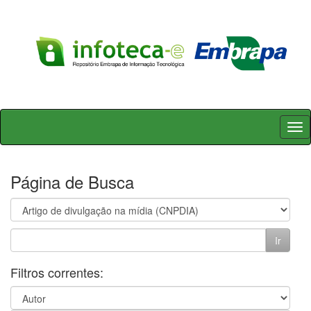
Skip
navigation
Página de Busca
Filtros correntes: