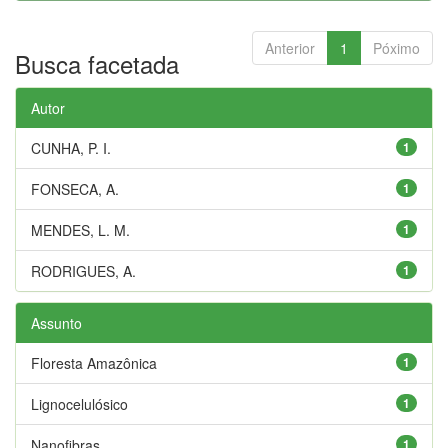
Anterior
1
Póximo
Busca facetada
Autor
CUNHA, P. I.
1
FONSECA, A.
1
MENDES, L. M.
1
RODRIGUES, A.
1
Assunto
Floresta Amazônica
1
Lignocelulósico
1
Nanofibras
1