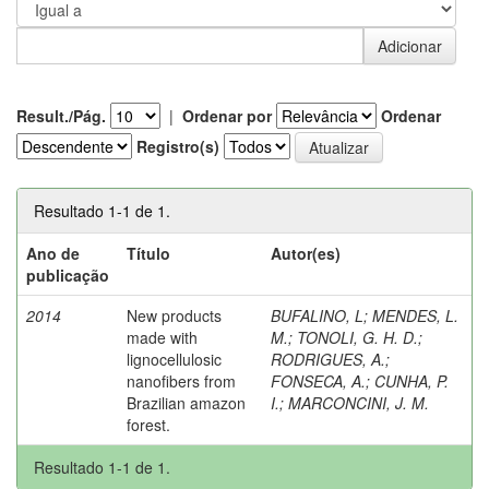
Result./Pág.
|
Ordenar por
Ordenar
Registro(s)
Resultado 1-1 de 1.
Ano de
Título
Autor(es)
publicação
2014
New products
BUFALINO, L
;
MENDES, L.
made with
M.
;
TONOLI, G. H. D.
;
lignocellulosic
RODRIGUES, A.
;
nanofibers from
FONSECA, A.
;
CUNHA, P.
Brazilian amazon
I.
;
MARCONCINI, J. M.
forest.
Resultado 1-1 de 1.