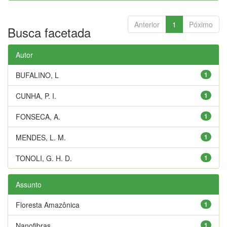
Anterior
1
Póximo
Busca facetada
Autor
BUFALINO, L
1
CUNHA, P. I.
1
FONSECA, A.
1
MENDES, L. M.
1
TONOLI, G. H. D.
1
Assunto
Floresta Amazônica
1
Nanofibras
1