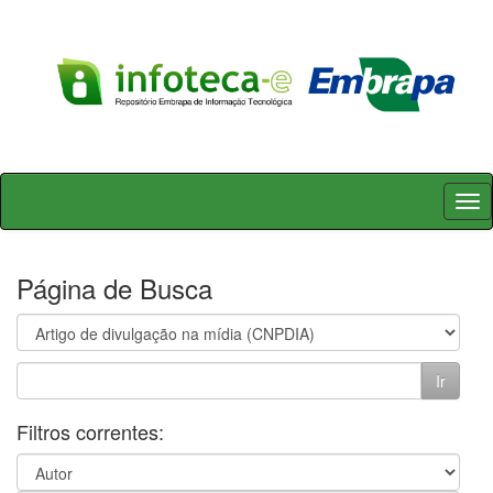
Skip
navigation
Página de Busca
Filtros correntes: