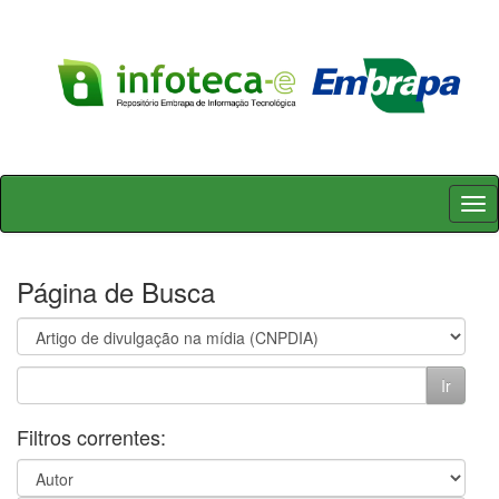
Skip
navigation
Página de Busca
Filtros correntes: