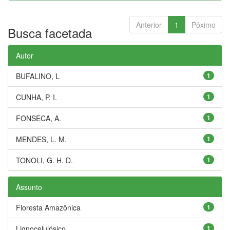
Anterior
1
Póximo
Busca facetada
Autor
BUFALINO, L
1
CUNHA, P. I.
1
FONSECA, A.
1
MENDES, L. M.
1
TONOLI, G. H. D.
1
Assunto
Floresta Amazônica
1
Lignocelulósico
1