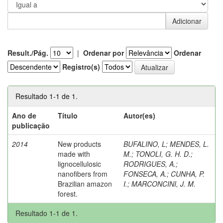
Result./Pág.
|
Ordenar por
Ordenar
Registro(s)
Resultado 1-1 de 1.
Ano de
Título
Autor(es)
publicação
2014
New products
BUFALINO, L
;
MENDES, L.
made with
M.
;
TONOLI, G. H. D.
;
lignocellulosic
RODRIGUES, A.
;
nanofibers from
FONSECA, A.
;
CUNHA, P.
Brazilian amazon
I.
;
MARCONCINI, J. M.
forest.
Resultado 1-1 de 1.