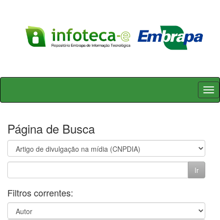
Skip
navigation
Página de Busca
Filtros correntes: