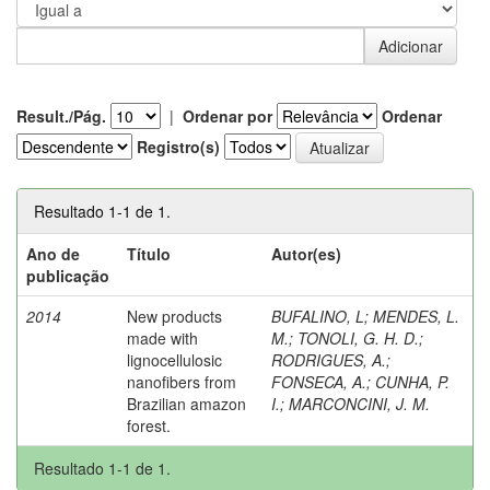
Result./Pág.
|
Ordenar por
Ordenar
Registro(s)
Resultado 1-1 de 1.
Ano de
Título
Autor(es)
publicação
2014
New products
BUFALINO, L
;
MENDES, L.
made with
M.
;
TONOLI, G. H. D.
;
lignocellulosic
RODRIGUES, A.
;
nanofibers from
FONSECA, A.
;
CUNHA, P.
Brazilian amazon
I.
;
MARCONCINI, J. M.
forest.
Resultado 1-1 de 1.