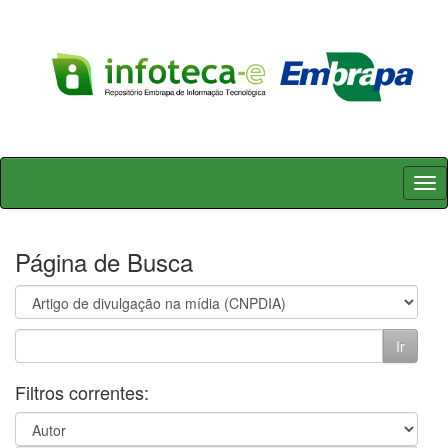
Skip
navigation
Página de Busca
Filtros correntes: