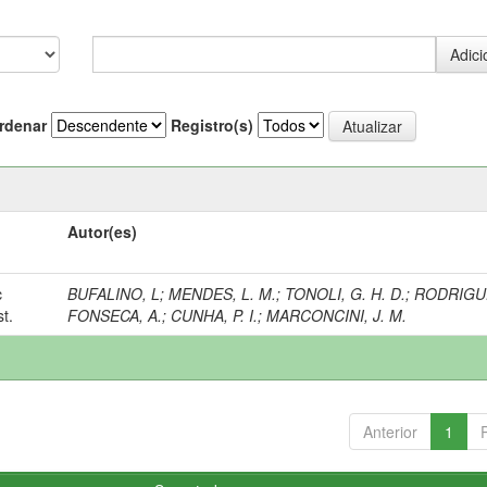
rdenar
Registro(s)
Autor(es)
c
BUFALINO, L
;
MENDES, L. M.
;
TONOLI, G. H. D.
;
RODRIGUE
t.
FONSECA, A.
;
CUNHA, P. I.
;
MARCONCINI, J. M.
Anterior
1