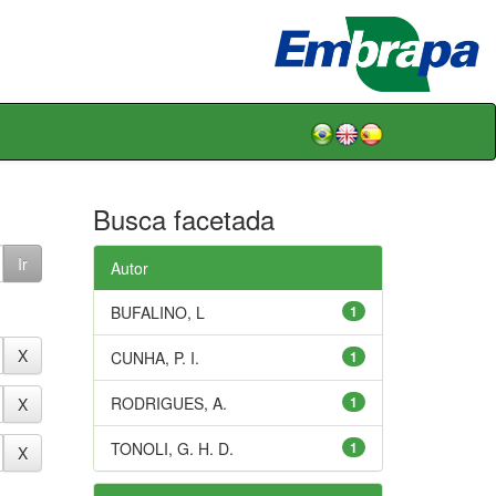
Busca facetada
Autor
BUFALINO, L
1
CUNHA, P. I.
1
RODRIGUES, A.
1
TONOLI, G. H. D.
1