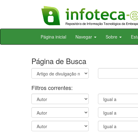
Skip
Página inicial
Navegar
Sobre
Est
navigation
Página de Busca
Filtros correntes: