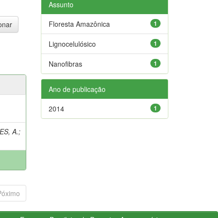
Assunto
Floresta Amazônica
1
Lignocelulósico
1
Nanofibras
1
Ano de publicação
2014
1
S, A.
;
Póximo