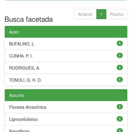
Anterior
1
Póximo
Busca facetada
Autor
BUFALINO, L
1
CUNHA, P. I.
1
RODRIGUES, A.
1
TONOLI, G. H. D.
1
Assunto
Floresta Amazônica
1
Lignocelulósico
1
Nanofibras
1