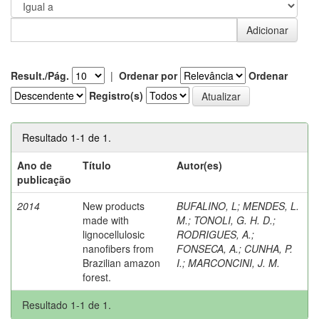
Result./Pág.
|
Ordenar por
Ordenar
Registro(s)
Resultado 1-1 de 1.
Ano de
Título
Autor(es)
publicação
2014
New products
BUFALINO, L
;
MENDES, L.
made with
M.
;
TONOLI, G. H. D.
;
lignocellulosic
RODRIGUES, A.
;
nanofibers from
FONSECA, A.
;
CUNHA, P.
Brazilian amazon
I.
;
MARCONCINI, J. M.
forest.
Resultado 1-1 de 1.