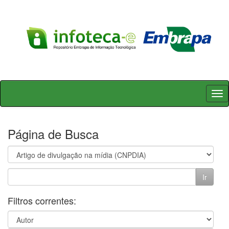
Skip
navigation
Página de Busca
Filtros correntes: