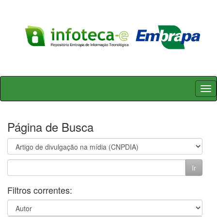
Skip
navigation
Página de Busca
Filtros correntes: