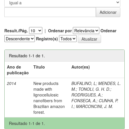
Result./Pág.
|
Ordenar por
Ordenar
Registro(s)
Resultado 1-1 de 1.
Ano de
Título
Autor(es)
publicação
2014
New products
BUFALINO, L
;
MENDES, L.
made with
M.
;
TONOLI, G. H. D.
;
lignocellulosic
RODRIGUES, A.
;
nanofibers from
FONSECA, A.
;
CUNHA, P.
Brazilian amazon
I.
;
MARCONCINI, J. M.
forest.
Resultado 1-1 de 1.