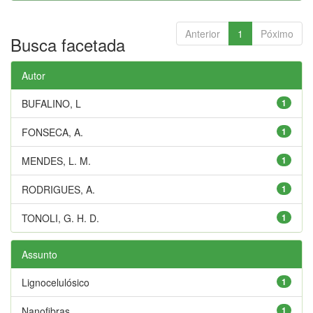
Anterior
1
Póximo
Busca facetada
Autor
BUFALINO, L
1
FONSECA, A.
1
MENDES, L. M.
1
RODRIGUES, A.
1
TONOLI, G. H. D.
1
Assunto
Lignocelulósico
1
Nanofibras
1