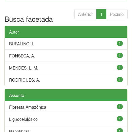
Anterior
1
Póximo
Busca facetada
Autor
BUFALINO, L
1
FONSECA, A.
1
MENDES, L. M.
1
RODRIGUES, A.
1
Assunto
Floresta Amazônica
1
Lignocelulósico
1
Nanofibras
1