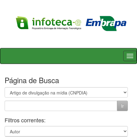
Skip
navigation
Página de Busca
Filtros correntes: