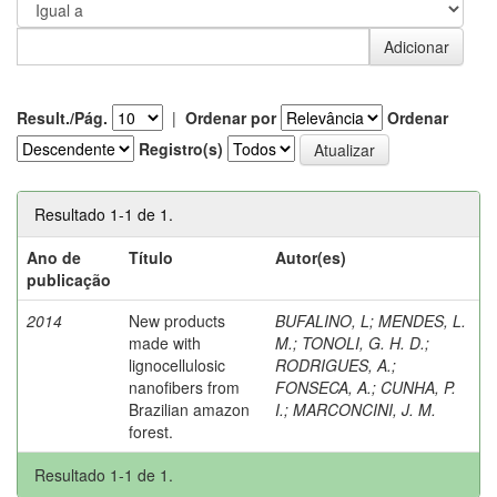
Result./Pág.
|
Ordenar por
Ordenar
Registro(s)
Resultado 1-1 de 1.
Ano de
Título
Autor(es)
publicação
2014
New products
BUFALINO, L
;
MENDES, L.
made with
M.
;
TONOLI, G. H. D.
;
lignocellulosic
RODRIGUES, A.
;
nanofibers from
FONSECA, A.
;
CUNHA, P.
Brazilian amazon
I.
;
MARCONCINI, J. M.
forest.
Resultado 1-1 de 1.