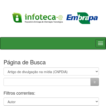
Skip
navigation
Página de Busca
Filtros correntes: