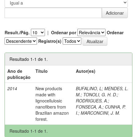
Result./Pág.
|
Ordenar por
Ordenar
Registro(s)
Resultado 1-1 de 1.
Ano de
Título
Autor(es)
publicação
2014
New products
BUFALINO, L
;
MENDES, L.
made with
M.
;
TONOLI, G. H. D.
;
lignocellulosic
RODRIGUES, A.
;
nanofibers from
FONSECA, A.
;
CUNHA, P.
Brazilian amazon
I.
;
MARCONCINI, J. M.
forest.
Resultado 1-1 de 1.