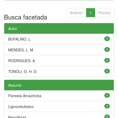
Anterior
1
Póximo
Busca facetada
Autor
BUFALINO, L
1
MENDES, L. M.
1
RODRIGUES, A.
1
TONOLI, G. H. D.
1
Assunto
Floresta Amazônica
1
Lignocelulósico
1
Nanofibras
1