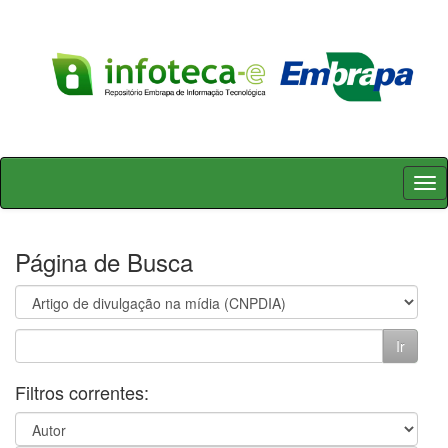
Skip
navigation
Página de Busca
Filtros correntes: