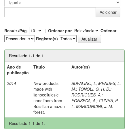
Result./Pág.
|
Ordenar por
Ordenar
Registro(s)
Resultado 1-1 de 1.
Ano de
Título
Autor(es)
publicação
2014
New products
BUFALINO, L
;
MENDES, L.
made with
M.
;
TONOLI, G. H. D.
;
lignocellulosic
RODRIGUES, A.
;
nanofibers from
FONSECA, A.
;
CUNHA, P.
Brazilian amazon
I.
;
MARCONCINI, J. M.
forest.
Resultado 1-1 de 1.