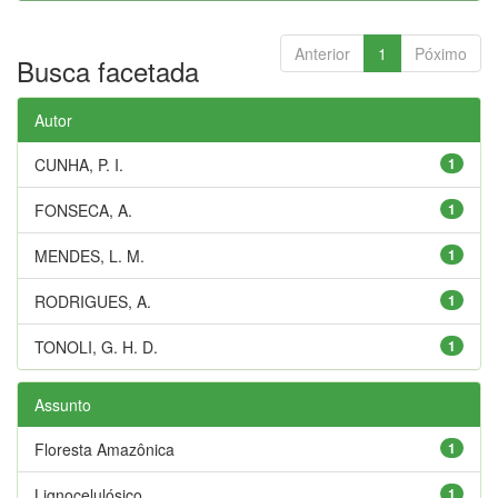
Anterior
1
Póximo
Busca facetada
Autor
CUNHA, P. I.
1
FONSECA, A.
1
MENDES, L. M.
1
RODRIGUES, A.
1
TONOLI, G. H. D.
1
Assunto
Floresta Amazônica
1
Lignocelulósico
1