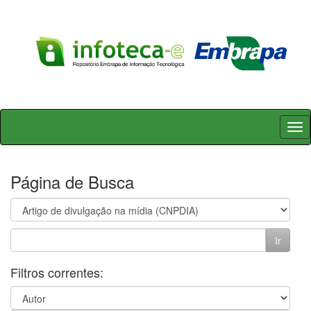
Skip
navigation
Página de Busca
Filtros correntes: