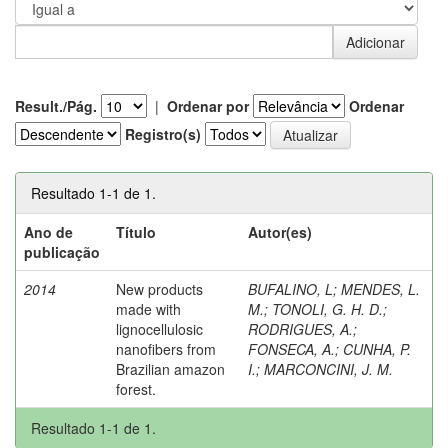
Result./Pág.
|
Ordenar por
Ordenar
Registro(s)
Resultado 1-1 de 1.
Ano de
Título
Autor(es)
publicação
2014
New products
BUFALINO, L
;
MENDES, L.
made with
M.
;
TONOLI, G. H. D.
;
lignocellulosic
RODRIGUES, A.
;
nanofibers from
FONSECA, A.
;
CUNHA, P.
Brazilian amazon
I.
;
MARCONCINI, J. M.
forest.
Resultado 1-1 de 1.