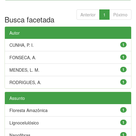
Anterior
1
Póximo
Busca facetada
Autor
CUNHA, P. I.
1
FONSECA, A.
1
MENDES, L. M.
1
RODRIGUES, A.
1
Assunto
Floresta Amazônica
1
Lignocelulósico
1
Nanofibras
1