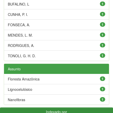
BUFALINO, L
1
CUNHA, P. I.
1
FONSECA, A.
1
MENDES, L. M.
1
RODRIGUES, A.
1
TONOLI, G. H. D.
1
Assunto
Floresta Amazônica
1
Lignocelulósico
1
Nanofibras
1
Indexado por