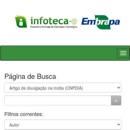
Skip
navigation
Página de Busca
Filtros correntes: