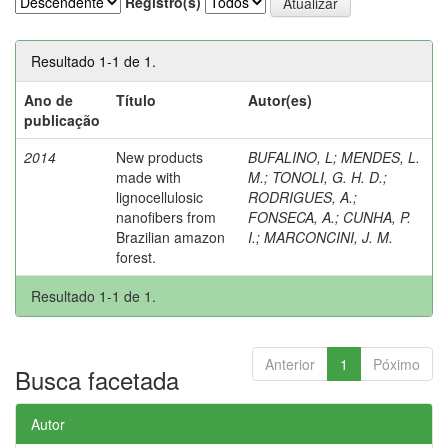
Registro(s)
Resultado 1-1 de 1.
Ano de
Título
Autor(es)
publicação
2014
New products
BUFALINO, L
;
MENDES, L.
made with
M.
;
TONOLI, G. H. D.
;
lignocellulosic
RODRIGUES, A.
;
nanofibers from
FONSECA, A.
;
CUNHA, P.
Brazilian amazon
I.
;
MARCONCINI, J. M.
forest.
Resultado 1-1 de 1.
Anterior
1
Póximo
Busca facetada
Autor