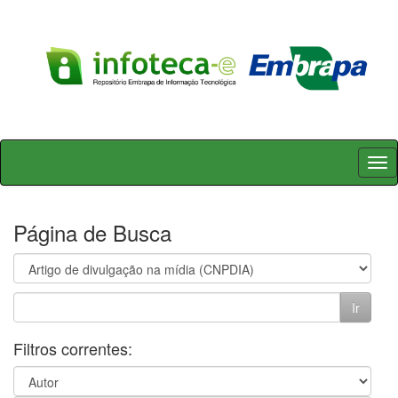
Skip
navigation
Página de Busca
Filtros correntes: