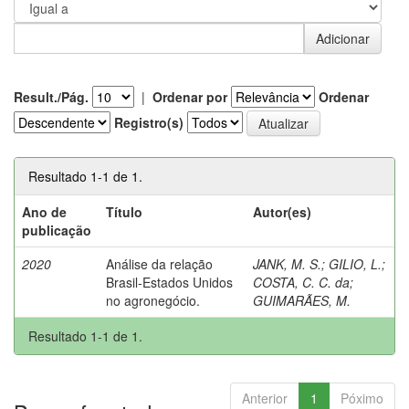
Result./Pág.
|
Ordenar por
Ordenar
Registro(s)
Resultado 1-1 de 1.
Ano de
Título
Autor(es)
publicação
2020
Análise da relação
JANK, M. S.
;
GILIO, L.
;
Brasil-Estados Unidos
COSTA, C. C. da
;
no agronegócio.
GUIMARÃES, M.
Resultado 1-1 de 1.
Anterior
1
Póximo