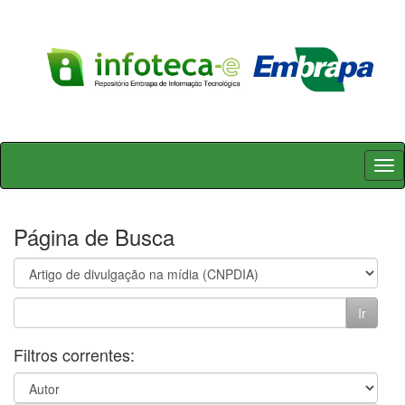
Skip
navigation
Página de Busca
Filtros correntes: