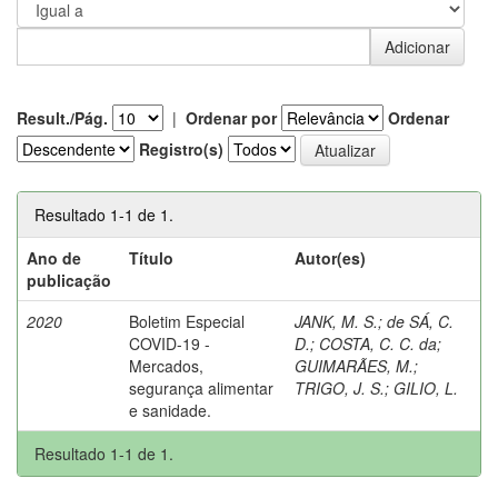
Result./Pág.
|
Ordenar por
Ordenar
Registro(s)
Resultado 1-1 de 1.
Ano de
Título
Autor(es)
publicação
2020
Boletim Especial
JANK, M. S.
;
de SÁ, C.
COVID-19 -
D.
;
COSTA, C. C. da
;
Mercados,
GUIMARÃES, M.
;
segurança alimentar
TRIGO, J. S.
;
GILIO, L.
e sanidade.
Resultado 1-1 de 1.