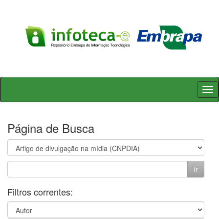
Skip
navigation
Página de Busca
Filtros correntes: