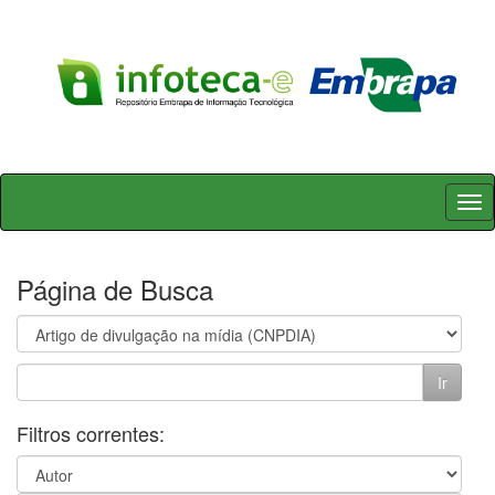
Skip
navigation
Página de Busca
Filtros correntes: