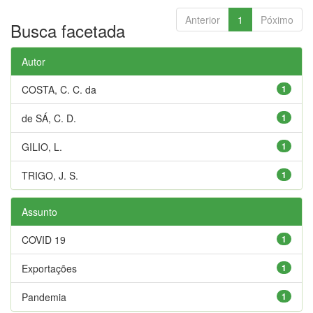
Anterior
1
Póximo
Busca facetada
Autor
COSTA, C. C. da
1
de SÁ, C. D.
1
GILIO, L.
1
TRIGO, J. S.
1
Assunto
COVID 19
1
Exportações
1
Pandemia
1