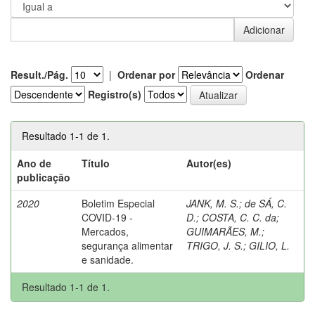
Result./Pág.
|
Ordenar por
Ordenar
Registro(s)
Resultado 1-1 de 1.
Ano de
Título
Autor(es)
publicação
2020
Boletim Especial
JANK, M. S.
;
de SÁ, C.
COVID-19 -
D.
;
COSTA, C. C. da
;
Mercados,
GUIMARÃES, M.
;
segurança alimentar
TRIGO, J. S.
;
GILIO, L.
e sanidade.
Resultado 1-1 de 1.