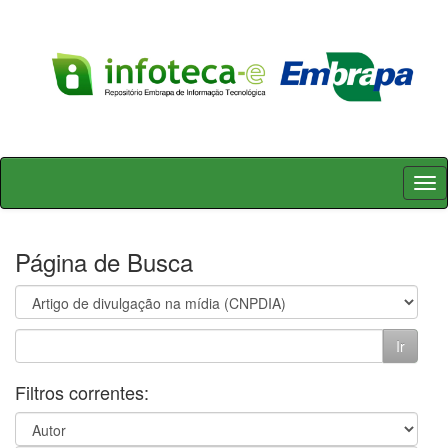
Skip
navigation
Página de Busca
Filtros correntes: