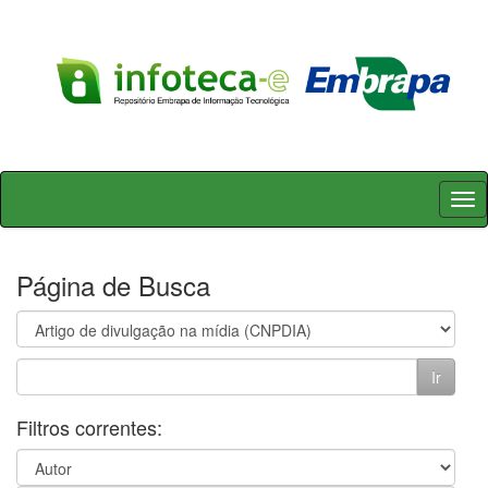
Skip
navigation
Página de Busca
Filtros correntes: