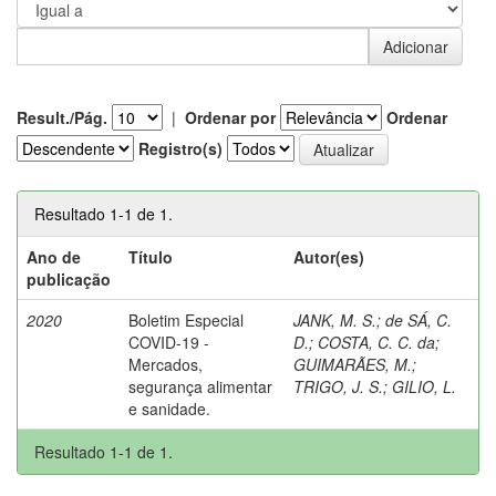
Result./Pág.
|
Ordenar por
Ordenar
Registro(s)
Resultado 1-1 de 1.
Ano de
Título
Autor(es)
publicação
2020
Boletim Especial
JANK, M. S.
;
de SÁ, C.
COVID-19 -
D.
;
COSTA, C. C. da
;
Mercados,
GUIMARÃES, M.
;
segurança alimentar
TRIGO, J. S.
;
GILIO, L.
e sanidade.
Resultado 1-1 de 1.