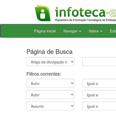
Skip
Página inicial
Navegar
Sobre
Est
navigation
Página de Busca
Filtros correntes: