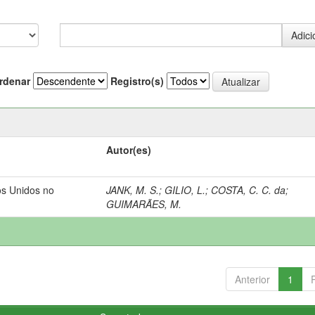
rdenar
Registro(s)
Autor(es)
os Unidos no
JANK, M. S.
;
GILIO, L.
;
COSTA, C. C. da
;
GUIMARÃES, M.
Anterior
1