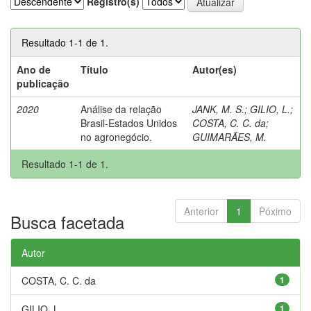
Registro(s)
Resultado 1-1 de 1.
Ano de
Título
Autor(es)
publicação
2020
Análise da relação
JANK, M. S.
;
GILIO, L.
;
Brasil-Estados Unidos
COSTA, C. C. da
;
no agronegócio.
GUIMARÃES, M.
Resultado 1-1 de 1.
Anterior
1
Póximo
Busca facetada
Autor
COSTA, C. C. da
1
GILIO, L.
1