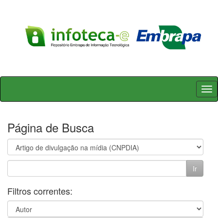
Skip
navigation
Página de Busca
Filtros correntes: