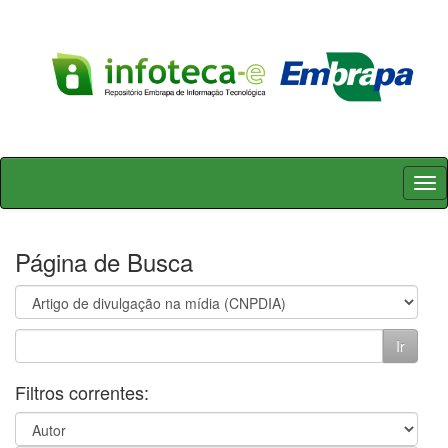
Skip
navigation
Página de Busca
Filtros correntes: