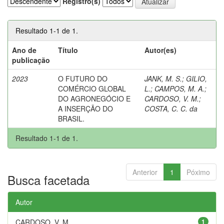
Registro(s)
Resultado 1-1 de 1.
Ano de
Título
Autor(es)
publicação
2023
O FUTURO DO
JANK, M. S.
;
GILIO,
COMÉRCIO GLOBAL
L.
;
CAMPOS, M. A.
;
DO AGRONEGÓCIO E
CARDOSO, V. M.
;
A INSERÇÃO DO
COSTA, C. C. da
BRASIL.
Resultado 1-1 de 1.
Anterior
1
Póximo
Busca facetada
Autor
CARDOSO, V. M.
1