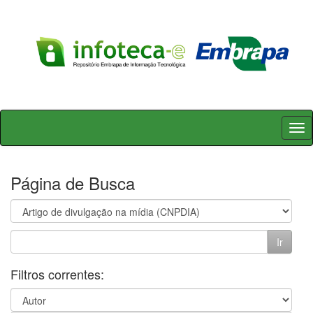
Skip
navigation
Página de Busca
Filtros correntes: