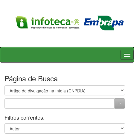
Skip
navigation
Página de Busca
Filtros correntes: