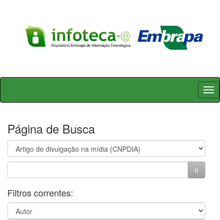
Skip
navigation
Página de Busca
Filtros correntes: