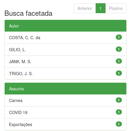
Anterior
1
Póximo
Busca facetada
Autor
COSTA, C. C. da
1
GILIO, L.
1
JANK, M. S.
1
TRIGO, J. S.
1
Assunto
Carnes
1
COVID 19
1
Exportações
1