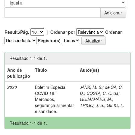
Result./Pág.
|
Ordenar por
Ordenar
Registro(s)
Resultado 1-1 de 1.
Ano de
Título
Autor(es)
publicação
2020
Boletim Especial
JANK, M. S.
;
de SÁ, C.
COVID-19 -
D.
;
COSTA, C. C. da
;
Mercados,
GUIMARÃES, M.
;
segurança alimentar
TRIGO, J. S.
;
GILIO, L.
e sanidade.
Resultado 1-1 de 1.