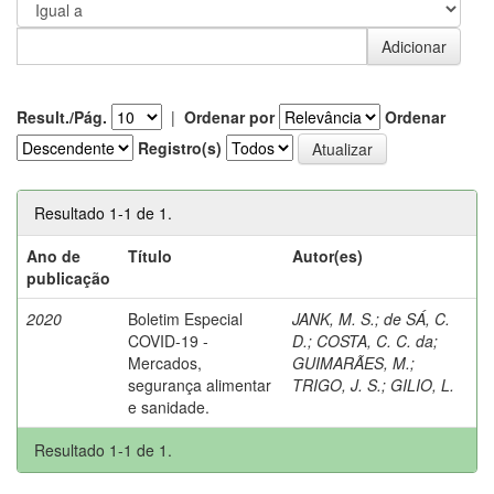
Result./Pág.
|
Ordenar por
Ordenar
Registro(s)
Resultado 1-1 de 1.
Ano de
Título
Autor(es)
publicação
2020
Boletim Especial
JANK, M. S.
;
de SÁ, C.
COVID-19 -
D.
;
COSTA, C. C. da
;
Mercados,
GUIMARÃES, M.
;
segurança alimentar
TRIGO, J. S.
;
GILIO, L.
e sanidade.
Resultado 1-1 de 1.