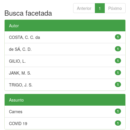
Anterior
1
Póximo
Busca facetada
Autor
COSTA, C. C. da
1
de SÁ, C. D.
1
GILIO, L.
1
JANK, M. S.
1
TRIGO, J. S.
1
Assunto
Carnes
1
COVID 19
1