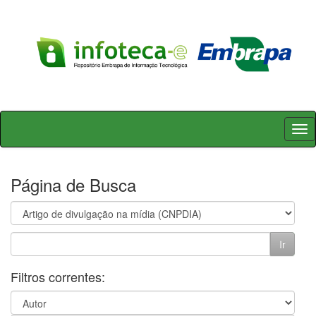
Skip
navigation
Página de Busca
Filtros correntes: