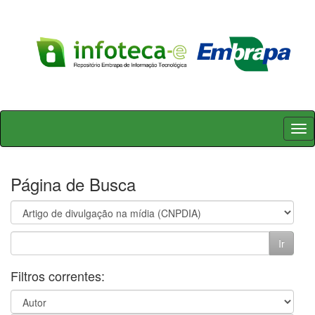
Skip
navigation
Página de Busca
Filtros correntes: