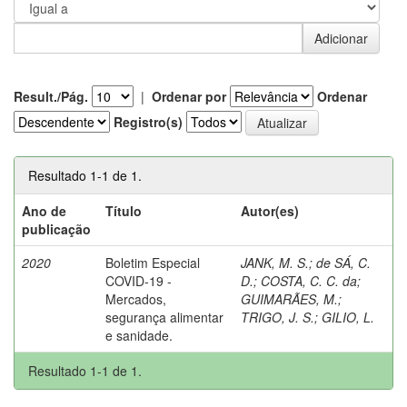
Result./Pág.
|
Ordenar por
Ordenar
Registro(s)
Resultado 1-1 de 1.
Ano de
Título
Autor(es)
publicação
2020
Boletim Especial
JANK, M. S.
;
de SÁ, C.
COVID-19 -
D.
;
COSTA, C. C. da
;
Mercados,
GUIMARÃES, M.
;
segurança alimentar
TRIGO, J. S.
;
GILIO, L.
e sanidade.
Resultado 1-1 de 1.