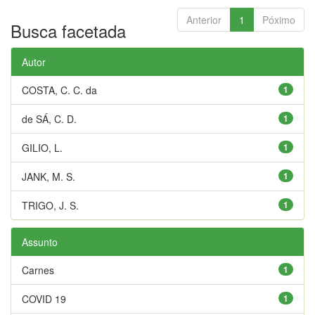
Anterior
1
Póximo
Busca facetada
Autor
COSTA, C. C. da
1
de SÁ, C. D.
1
GILIO, L.
1
JANK, M. S.
1
TRIGO, J. S.
1
Assunto
Carnes
1
COVID 19
1