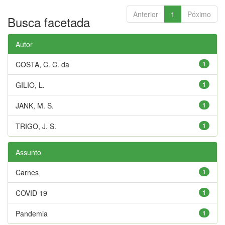
Anterior
1
Póximo
Busca facetada
Autor
COSTA, C. C. da
1
GILIO, L.
1
JANK, M. S.
1
TRIGO, J. S.
1
Assunto
Carnes
1
COVID 19
1
Pandemia
1