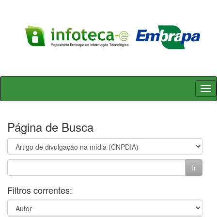
Skip
navigation
Página de Busca
Filtros correntes: