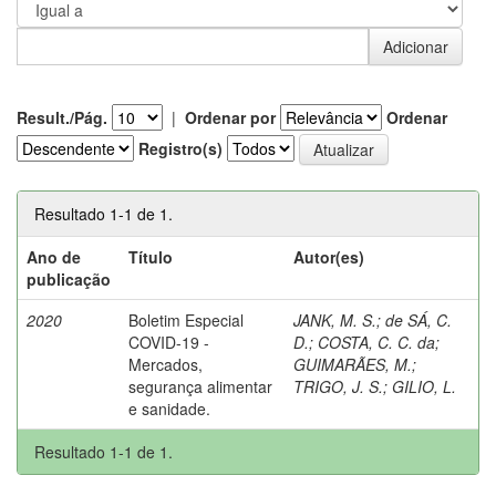
Result./Pág.
|
Ordenar por
Ordenar
Registro(s)
Resultado 1-1 de 1.
Ano de
Título
Autor(es)
publicação
2020
Boletim Especial
JANK, M. S.
;
de SÁ, C.
COVID-19 -
D.
;
COSTA, C. C. da
;
Mercados,
GUIMARÃES, M.
;
segurança alimentar
TRIGO, J. S.
;
GILIO, L.
e sanidade.
Resultado 1-1 de 1.