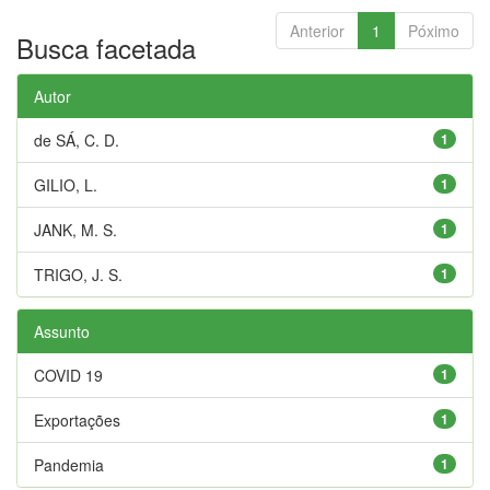
Anterior
1
Póximo
Busca facetada
Autor
de SÁ, C. D.
1
GILIO, L.
1
JANK, M. S.
1
TRIGO, J. S.
1
Assunto
COVID 19
1
Exportações
1
Pandemia
1