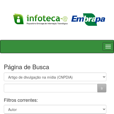
Skip
navigation
Página de Busca
Filtros correntes: