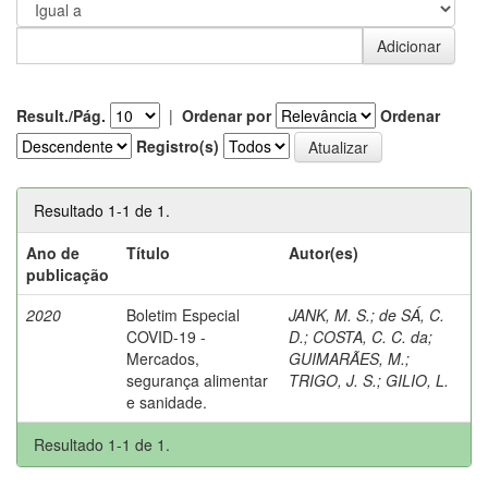
Result./Pág.
|
Ordenar por
Ordenar
Registro(s)
Resultado 1-1 de 1.
Ano de
Título
Autor(es)
publicação
2020
Boletim Especial
JANK, M. S.
;
de SÁ, C.
COVID-19 -
D.
;
COSTA, C. C. da
;
Mercados,
GUIMARÃES, M.
;
segurança alimentar
TRIGO, J. S.
;
GILIO, L.
e sanidade.
Resultado 1-1 de 1.