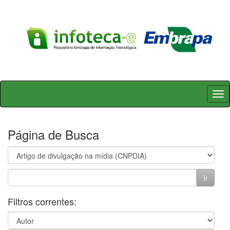
Skip
navigation
Página de Busca
Filtros correntes: