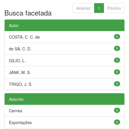
Anterior
1
Póximo
Busca facetada
Autor
COSTA, C. C. da
1
de SÁ, C. D.
1
GILIO, L.
1
JANK, M. S.
1
TRIGO, J. S.
1
Assunto
Carnes
1
Exportações
1