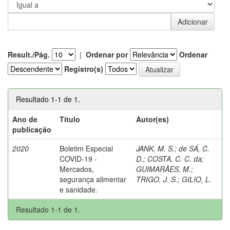
Result./Pág.
|
Ordenar por
Ordenar
Registro(s)
Resultado 1-1 de 1.
Ano de
Título
Autor(es)
publicação
2020
Boletim Especial
JANK, M. S.
;
de SÁ, C.
COVID-19 -
D.
;
COSTA, C. C. da
;
Mercados,
GUIMARÃES, M.
;
segurança alimentar
TRIGO, J. S.
;
GILIO, L.
e sanidade.
Resultado 1-1 de 1.