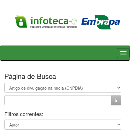
Skip
navigation
Página de Busca
Filtros correntes: