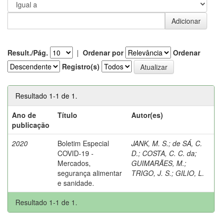
Result./Pág.
|
Ordenar por
Ordenar
Registro(s)
Resultado 1-1 de 1.
Ano de
Título
Autor(es)
publicação
2020
Boletim Especial
JANK, M. S.
;
de SÁ, C.
COVID-19 -
D.
;
COSTA, C. C. da
;
Mercados,
GUIMARÃES, M.
;
segurança alimentar
TRIGO, J. S.
;
GILIO, L.
e sanidade.
Resultado 1-1 de 1.