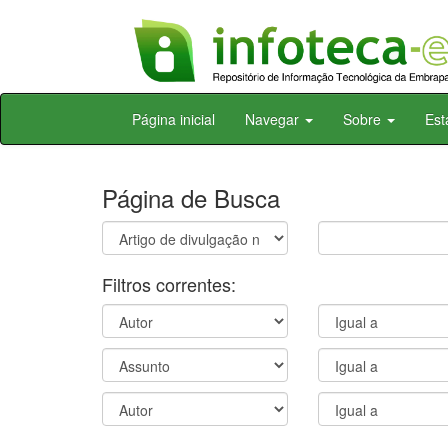
Skip
Página inicial
Navegar
Sobre
Est
navigation
Página de Busca
Filtros correntes: