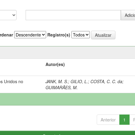
rdenar
Registro(s)
Autor(es)
os Unidos no
JANK, M. S.
;
GILIO, L.
;
COSTA, C. C. da
;
GUIMARÃES, M.
Anterior
1