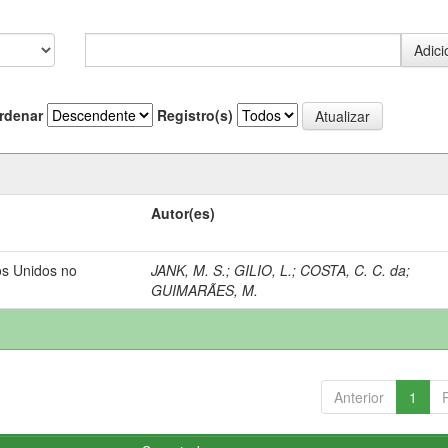
rdenar
Registro(s)
Autor(es)
os Unidos no
JANK, M. S.
;
GILIO, L.
;
COSTA, C. C. da
;
GUIMARÃES, M.
Anterior
1