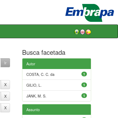
Busca facetada
Autor
COSTA, C. C. da
1
GILIO, L.
1
JANK, M. S.
1
Assunto