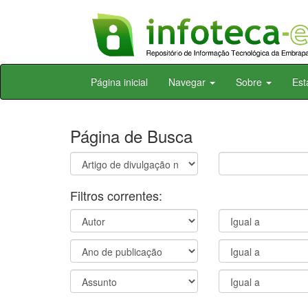
Skip
Página inicial
Navegar
Sobre
Est
navigation
Página de Busca
Filtros correntes: