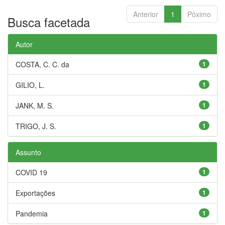
Anterior
1
Póximo
Busca facetada
Autor
COSTA, C. C. da
1
GILIO, L.
1
JANK, M. S.
1
TRIGO, J. S.
1
Assunto
COVID 19
1
Exportações
1
Pandemia
1