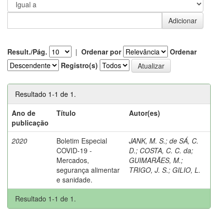
Result./Pág.
|
Ordenar por
Ordenar
Registro(s)
Resultado 1-1 de 1.
Ano de
Título
Autor(es)
publicação
2020
Boletim Especial
JANK, M. S.
;
de SÁ, C.
COVID-19 -
D.
;
COSTA, C. C. da
;
Mercados,
GUIMARÃES, M.
;
segurança alimentar
TRIGO, J. S.
;
GILIO, L.
e sanidade.
Resultado 1-1 de 1.