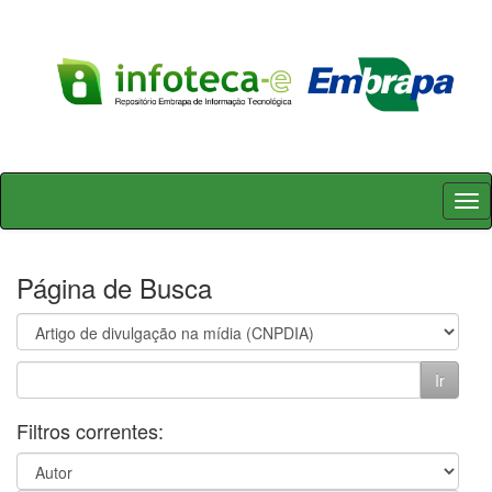
Skip
navigation
Página de Busca
Filtros correntes: