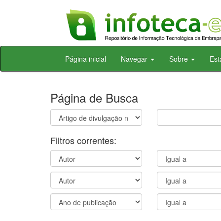
Skip
Página inicial
Navegar
Sobre
Est
navigation
Página de Busca
Filtros correntes: