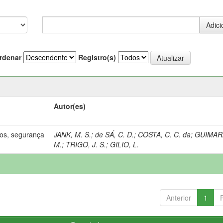
rdenar
Registro(s)
Autor(es)
os, segurança
JANK, M. S.
;
de SÁ, C. D.
;
COSTA, C. C. da
;
GUIMAR
M.
;
TRIGO, J. S.
;
GILIO, L.
Anterior
1