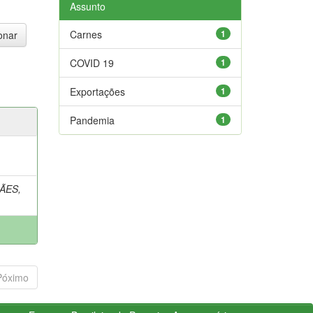
Assunto
Carnes
1
COVID 19
1
Exportações
1
Pandemia
1
ÃES,
Póximo