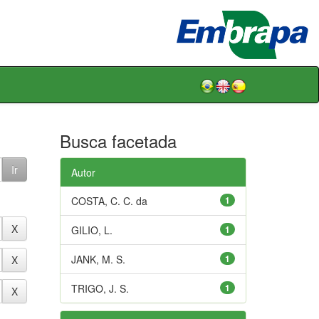
Busca facetada
Autor
COSTA, C. C. da
1
GILIO, L.
1
JANK, M. S.
1
TRIGO, J. S.
1