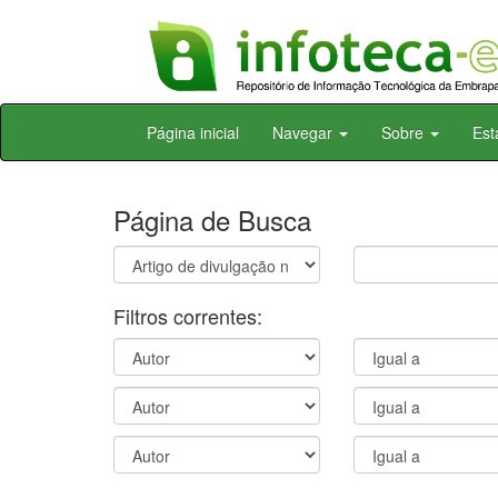
Skip
Página inicial
Navegar
Sobre
Est
navigation
Página de Busca
Filtros correntes: