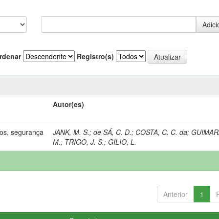
rdenar
Registro(s)
Autor(es)
os, segurança
JANK, M. S.
;
de SÁ, C. D.
;
COSTA, C. C. da
;
GUIMAR
M.
;
TRIGO, J. S.
;
GILIO, L.
Anterior
1