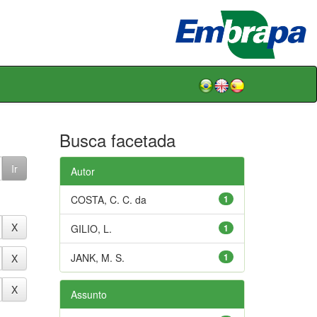
Busca facetada
Autor
COSTA, C. C. da
1
GILIO, L.
1
JANK, M. S.
1
Assunto